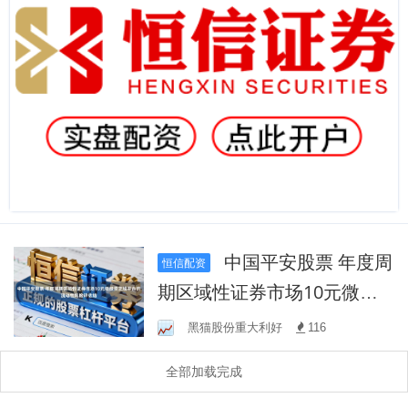
中国平安股票 年度周
恒信配资
期区域性证券市场10元微投
资正规平台的流动性风险评
黑猫股份重大利好
116
估结
全部加载完成